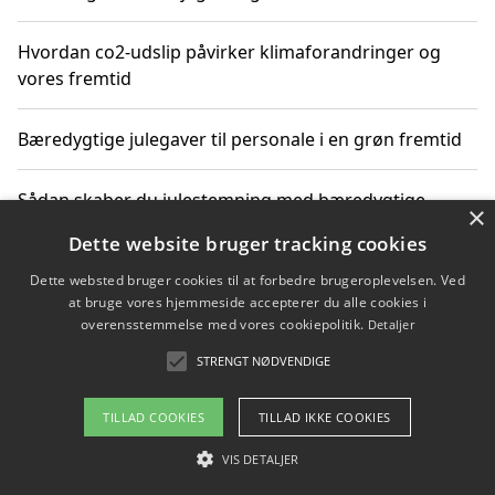
Hvordan co2-udslip påvirker klimaforandringer og
vores fremtid
Bæredygtige julegaver til personale i en grøn fremtid
Sådan skaber du julestemning med bæredygtige
×
adventsgaver til ældre
Dette website bruger tracking cookies
Dette websted bruger cookies til at forbedre brugeroplevelsen. Ved
Sådan skaber du et bæredygtigt hjem med familien i
at bruge vores hjemmeside accepterer du alle cookies i
fokus
overensstemmelse med vores cookiepolitik.
Detaljer
STRENGT NØDVENDIGE
Copyright 2026 - Pilanto Aps
TILLAD COOKIES
TILLAD IKKE COOKIES
Om / kontakt
Blog
Betingelser
VIS DETALJER