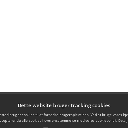
Dette website bruger tracking cookies
sted bruger cookies til at forbedre brugeroplevelsen. Ved at bruge vores 
ccepterer du alle cookies i overensstemmelse med vores cookiepolitik.
Detalj