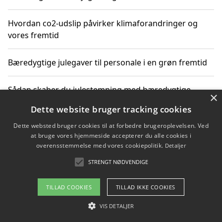
Hvordan co2-udslip påvirker klimaforandringer og
vores fremtid
Bæredygtige julegaver til personale i en grøn fremtid
Sådan skaber du julestemning med bæredygtige
×
adventsgaver til ældre
Dette website bruger tracking cookies
Dette websted bruger cookies til at forbedre brugeroplevelsen. Ved
Sådan skaber du et bæredygtigt hjem med familien i
at bruge vores hjemmeside accepterer du alle cookies i
fokus
overensstemmelse med vores cookiepolitik.
Detaljer
STRENGT NØDVENDIGE
Copyright 2026 - Pilanto Aps
TILLAD COOKIES
TILLAD IKKE COOKIES
Om / kontakt
Blog
Betingelser
VIS DETALJER