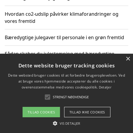
Hvordan co2-udslip påvirker klimaforandringer og
vores fremtid
Bæredygtige julegaver til personale i en grøn fremtid
Sådan skaber du julestemning med bæredygtige
×
adventsgaver til ældre
Dette website bruger tracking cookies
Dette websted bruger cookies til at forbedre brugeroplevelsen. Ved
Sådan skaber du et bæredygtigt hjem med familien i
at bruge vores hjemmeside accepterer du alle cookies i
fokus
overensstemmelse med vores cookiepolitik.
Detaljer
STRENGT NØDVENDIGE
Copyright 2026 - Pilanto Aps
TILLAD COOKIES
TILLAD IKKE COOKIES
Om / kontakt
Blog
Betingelser
VIS DETALJER