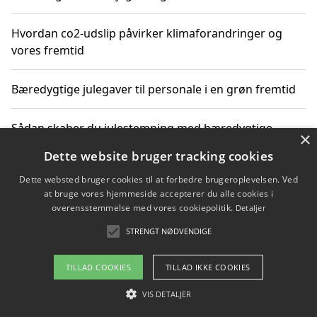
Hvordan co2-udslip påvirker klimaforandringer og
vores fremtid
Bæredygtige julegaver til personale i en grøn fremtid
Sådan skaber du julestemning med bæredygtige
×
adventsgaver til ældre
Dette website bruger tracking cookies
Dette websted bruger cookies til at forbedre brugeroplevelsen. Ved
Sådan skaber du et bæredygtigt hjem med familien i
at bruge vores hjemmeside accepterer du alle cookies i
fokus
overensstemmelse med vores cookiepolitik.
Detaljer
STRENGT NØDVENDIGE
Copyright 2026 - Pilanto Aps
TILLAD COOKIES
TILLAD IKKE COOKIES
Om / kontakt
Blog
Betingelser
VIS DETALJER