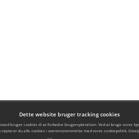
Dette website bruger tracking cookies
sted bruger cookies til at forbedre brugeroplevelsen. Ved at bruge vores 
ccepterer du alle cookies i overensstemmelse med vores cookiepolitik.
Detalj