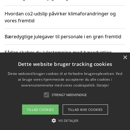
Hvordan co2-udslip påvirker klimaforandringer og
vores fremtid
Bæredygtige julegaver til personale i en grøn fremtid
Sådan skaber du julestemning med bæredygtige
×
adventsgaver til ældre
Dette website bruger tracking cookies
Dette websted bruger cookies til at forbedre brugeroplevelsen. Ved
Sådan skaber du et bæredygtigt hjem med familien i
at bruge vores hjemmeside accepterer du alle cookies i
fokus
overensstemmelse med vores cookiepolitik.
Detaljer
STRENGT NØDVENDIGE
Copyright 2026 - Pilanto Aps
TILLAD COOKIES
TILLAD IKKE COOKIES
Om / kontakt
Blog
Betingelser
VIS DETALJER