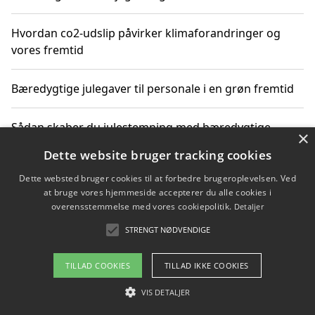
Hvordan co2-udslip påvirker klimaforandringer og
vores fremtid
Bæredygtige julegaver til personale i en grøn fremtid
Sådan skaber du julestemning med bæredygtige
×
adventsgaver til ældre
Dette website bruger tracking cookies
Dette websted bruger cookies til at forbedre brugeroplevelsen. Ved
Sådan skaber du et bæredygtigt hjem med familien i
at bruge vores hjemmeside accepterer du alle cookies i
fokus
overensstemmelse med vores cookiepolitik.
Detaljer
STRENGT NØDVENDIGE
Copyright 2026 - Pilanto Aps
TILLAD COOKIES
TILLAD IKKE COOKIES
Om / kontakt
Blog
Betingelser
VIS DETALJER