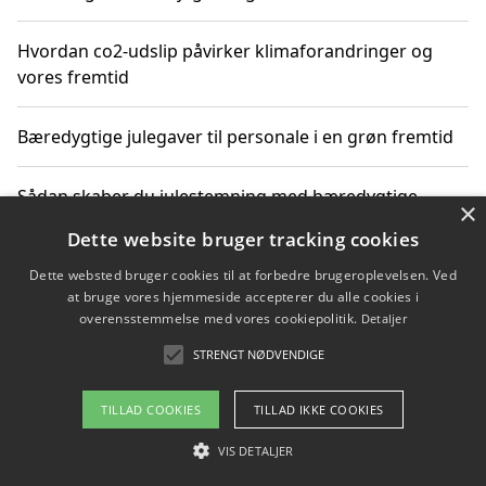
Hvordan co2-udslip påvirker klimaforandringer og
vores fremtid
Bæredygtige julegaver til personale i en grøn fremtid
Sådan skaber du julestemning med bæredygtige
×
adventsgaver til ældre
Dette website bruger tracking cookies
Dette websted bruger cookies til at forbedre brugeroplevelsen. Ved
Sådan skaber du et bæredygtigt hjem med familien i
at bruge vores hjemmeside accepterer du alle cookies i
fokus
overensstemmelse med vores cookiepolitik.
Detaljer
STRENGT NØDVENDIGE
Copyright 2026 - Pilanto Aps
TILLAD COOKIES
TILLAD IKKE COOKIES
Om / kontakt
Blog
Betingelser
VIS DETALJER