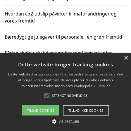
Hvordan co2-udslip påvirker klimaforandringer og
vores fremtid
Bæredygtige julegaver til personale i en grøn fremtid
Sådan skaber du julestemning med bæredygtige
×
adventsgaver til ældre
Dette website bruger tracking cookies
Dette websted bruger cookies til at forbedre brugeroplevelsen. Ved
Sådan skaber du et bæredygtigt hjem med familien i
at bruge vores hjemmeside accepterer du alle cookies i
fokus
overensstemmelse med vores cookiepolitik.
Detaljer
STRENGT NØDVENDIGE
Copyright 2026 - Pilanto Aps
TILLAD COOKIES
TILLAD IKKE COOKIES
Om / kontakt
Blog
Betingelser
VIS DETALJER