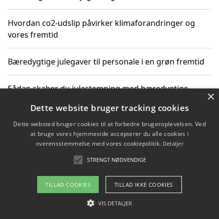
Hvordan co2-udslip påvirker klimaforandringer og
vores fremtid
Bæredygtige julegaver til personale i en grøn fremtid
Sådan skaber du julestemning med bæredygtige
×
adventsgaver til ældre
Dette website bruger tracking cookies
Dette websted bruger cookies til at forbedre brugeroplevelsen. Ved
Sådan skaber du et bæredygtigt hjem med familien i
at bruge vores hjemmeside accepterer du alle cookies i
fokus
overensstemmelse med vores cookiepolitik.
Detaljer
STRENGT NØDVENDIGE
Copyright 2026 - Pilanto Aps
TILLAD COOKIES
TILLAD IKKE COOKIES
Om / kontakt
Blog
Betingelser
VIS DETALJER