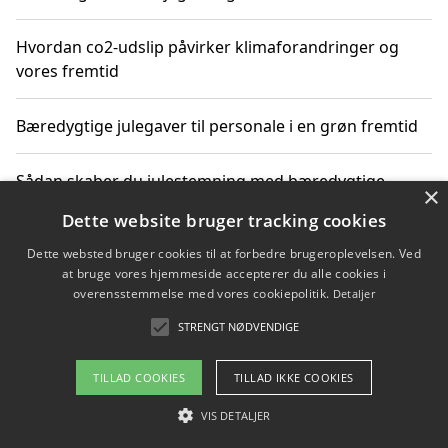
Hvordan co2-udslip påvirker klimaforandringer og
vores fremtid
Bæredygtige julegaver til personale i en grøn fremtid
Sådan skaber du julestemning med bæredygtige
×
adventsgaver til ældre
Dette website bruger tracking cookies
Dette websted bruger cookies til at forbedre brugeroplevelsen. Ved
Sådan skaber du et bæredygtigt hjem med familien i
at bruge vores hjemmeside accepterer du alle cookies i
fokus
overensstemmelse med vores cookiepolitik.
Detaljer
STRENGT NØDVENDIGE
Copyright 2026 - Pilanto Aps
TILLAD COOKIES
TILLAD IKKE COOKIES
Om / kontakt
Blog
Betingelser
VIS DETALJER