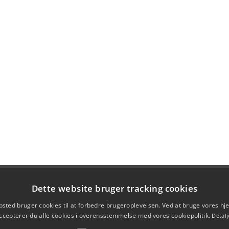
Dette website bruger tracking cookies
sted bruger cookies til at forbedre brugeroplevelsen. Ved at bruge vores 
ccepterer du alle cookies i overensstemmelse med vores cookiepolitik.
Detalj