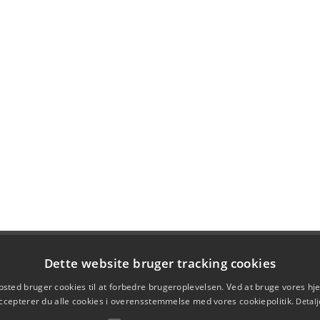
Dette website bruger tracking cookies
sted bruger cookies til at forbedre brugeroplevelsen. Ved at bruge vores 
ccepterer du alle cookies i overensstemmelse med vores cookiepolitik.
Detalj