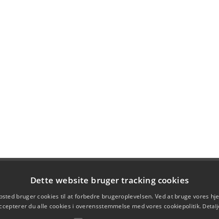
Dette website bruger tracking cookies
sted bruger cookies til at forbedre brugeroplevelsen. Ved at bruge vores 
ccepterer du alle cookies i overensstemmelse med vores cookiepolitik.
Detalj