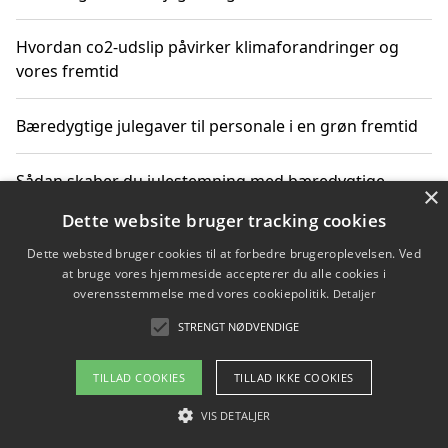
Hvordan co2-udslip påvirker klimaforandringer og
vores fremtid
Bæredygtige julegaver til personale i en grøn fremtid
Sådan skaber du julestemning med bæredygtige
×
adventsgaver til ældre
Dette website bruger tracking cookies
Dette websted bruger cookies til at forbedre brugeroplevelsen. Ved
Sådan skaber du et bæredygtigt hjem med familien i
at bruge vores hjemmeside accepterer du alle cookies i
fokus
overensstemmelse med vores cookiepolitik.
Detaljer
STRENGT NØDVENDIGE
Copyright 2026 - Pilanto Aps
TILLAD COOKIES
TILLAD IKKE COOKIES
Om / kontakt
Blog
Betingelser
VIS DETALJER