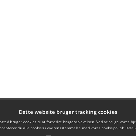
Dette website bruger tracking cookies
sted bruger cookies til at forbedre brugeroplevelsen. Ved at bruge vores 
ccepterer du alle cookies i overensstemmelse med vores cookiepolitik.
Detalj