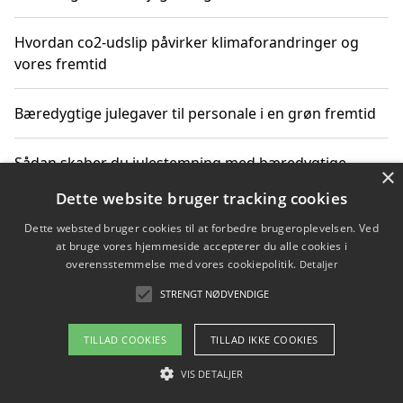
Hvordan co2-udslip påvirker klimaforandringer og
vores fremtid
Bæredygtige julegaver til personale i en grøn fremtid
Sådan skaber du julestemning med bæredygtige
×
adventsgaver til ældre
Dette website bruger tracking cookies
Dette websted bruger cookies til at forbedre brugeroplevelsen. Ved
Sådan skaber du et bæredygtigt hjem med familien i
at bruge vores hjemmeside accepterer du alle cookies i
fokus
overensstemmelse med vores cookiepolitik.
Detaljer
STRENGT NØDVENDIGE
Copyright 2026 - Pilanto Aps
TILLAD COOKIES
TILLAD IKKE COOKIES
Om / kontakt
Blog
Betingelser
VIS DETALJER