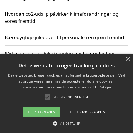
Hvordan co2-udslip påvirker klimaforandringer og
vores fremtid
Bæredygtige julegaver til personale i en grøn fremtid
Sådan skaber du julestemning med bæredygtige
×
adventsgaver til ældre
Dette website bruger tracking cookies
Dette websted bruger cookies til at forbedre brugeroplevelsen. Ved
Sådan skaber du et bæredygtigt hjem med familien i
at bruge vores hjemmeside accepterer du alle cookies i
fokus
overensstemmelse med vores cookiepolitik.
Detaljer
STRENGT NØDVENDIGE
Copyright 2026 - Pilanto Aps
TILLAD COOKIES
TILLAD IKKE COOKIES
Om / kontakt
Blog
Betingelser
VIS DETALJER