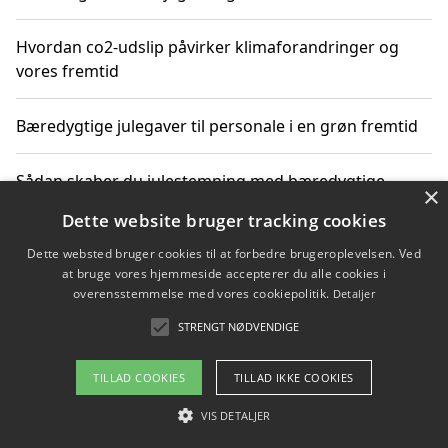
Hvordan co2-udslip påvirker klimaforandringer og
vores fremtid
Bæredygtige julegaver til personale i en grøn fremtid
Sådan skaber du julestemning med bæredygtige
×
adventsgaver til ældre
Dette website bruger tracking cookies
Dette websted bruger cookies til at forbedre brugeroplevelsen. Ved
Sådan skaber du et bæredygtigt hjem med familien i
at bruge vores hjemmeside accepterer du alle cookies i
fokus
overensstemmelse med vores cookiepolitik.
Detaljer
STRENGT NØDVENDIGE
Copyright 2026 - Pilanto Aps
TILLAD COOKIES
TILLAD IKKE COOKIES
Om / kontakt
Blog
Betingelser
VIS DETALJER