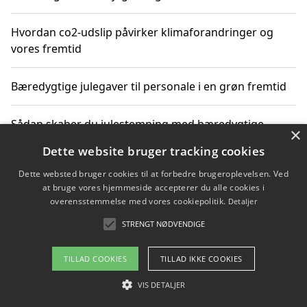
Hvordan co2-udslip påvirker klimaforandringer og
vores fremtid
Bæredygtige julegaver til personale i en grøn fremtid
Sådan skaber du julestemning med bæredygtige
×
adventsgaver til ældre
Dette website bruger tracking cookies
Dette websted bruger cookies til at forbedre brugeroplevelsen. Ved
Sådan skaber du et bæredygtigt hjem med familien i
at bruge vores hjemmeside accepterer du alle cookies i
fokus
overensstemmelse med vores cookiepolitik.
Detaljer
STRENGT NØDVENDIGE
Copyright 2026 - Pilanto Aps
TILLAD COOKIES
TILLAD IKKE COOKIES
Om / kontakt
Blog
Betingelser
VIS DETALJER