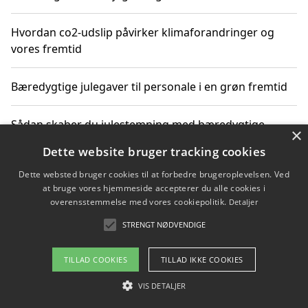
Hvordan co2-udslip påvirker klimaforandringer og
vores fremtid
Bæredygtige julegaver til personale i en grøn fremtid
Sådan skaber du julestemning med bæredygtige
×
adventsgaver til ældre
Dette website bruger tracking cookies
Dette websted bruger cookies til at forbedre brugeroplevelsen. Ved
Sådan skaber du et bæredygtigt hjem med familien i
at bruge vores hjemmeside accepterer du alle cookies i
fokus
overensstemmelse med vores cookiepolitik.
Detaljer
STRENGT NØDVENDIGE
Copyright 2026 - Pilanto Aps
TILLAD COOKIES
TILLAD IKKE COOKIES
Om / kontakt
Blog
Betingelser
VIS DETALJER