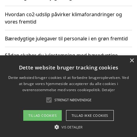
Hvordan co2-udslip påvirker klimaforandringer og
vores fremtid
Bæredygtige julegaver til personale i en grøn fremtid
Sådan skaber du julestemning med bæredygtige
×
adventsgaver til ældre
Dette website bruger tracking cookies
Dette websted bruger cookies til at forbedre brugeroplevelsen. Ved
Sådan skaber du et bæredygtigt hjem med familien i
at bruge vores hjemmeside accepterer du alle cookies i
fokus
overensstemmelse med vores cookiepolitik.
Detaljer
STRENGT NØDVENDIGE
Copyright 2026 - Pilanto Aps
TILLAD COOKIES
TILLAD IKKE COOKIES
Om / kontakt
Blog
Betingelser
VIS DETALJER