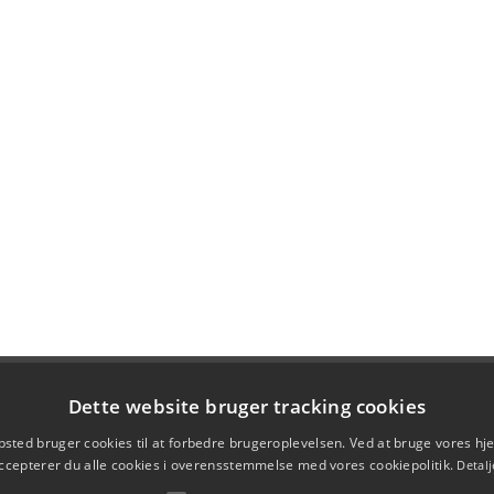
Dette website bruger tracking cookies
sted bruger cookies til at forbedre brugeroplevelsen. Ved at bruge vores 
ccepterer du alle cookies i overensstemmelse med vores cookiepolitik.
Detalj