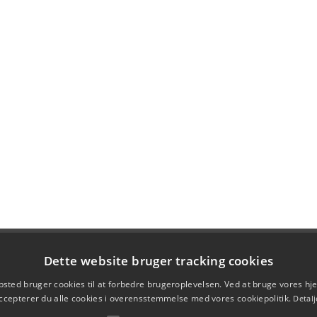
Dette website bruger tracking cookies
sted bruger cookies til at forbedre brugeroplevelsen. Ved at bruge vores 
ccepterer du alle cookies i overensstemmelse med vores cookiepolitik.
Detalj