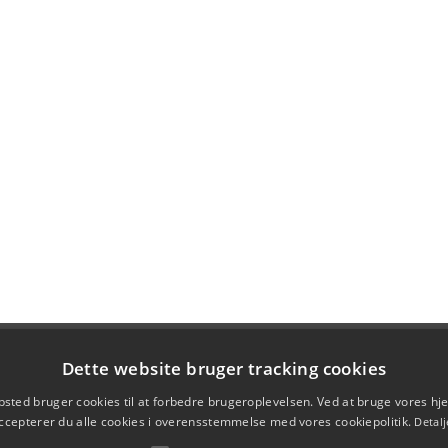
Dette website bruger tracking cookies
sted bruger cookies til at forbedre brugeroplevelsen. Ved at bruge vores 
ccepterer du alle cookies i overensstemmelse med vores cookiepolitik.
Detalj