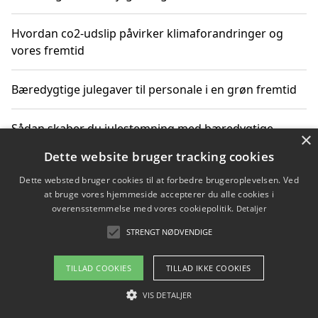
Hvordan co2-udslip påvirker klimaforandringer og
vores fremtid
Bæredygtige julegaver til personale i en grøn fremtid
Sådan skaber du julestemning med bæredygtige
×
adventsgaver til ældre
Dette website bruger tracking cookies
Dette websted bruger cookies til at forbedre brugeroplevelsen. Ved
Sådan skaber du et bæredygtigt hjem med familien i
at bruge vores hjemmeside accepterer du alle cookies i
fokus
overensstemmelse med vores cookiepolitik.
Detaljer
STRENGT NØDVENDIGE
Copyright 2026 - Pilanto Aps
TILLAD COOKIES
TILLAD IKKE COOKIES
Om / kontakt
Blog
Betingelser
VIS DETALJER