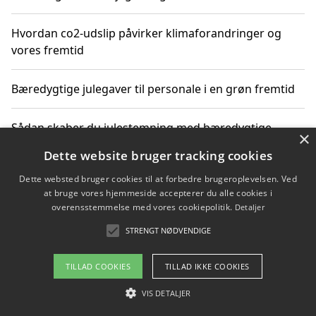
Hvordan co2-udslip påvirker klimaforandringer og
vores fremtid
Bæredygtige julegaver til personale i en grøn fremtid
Sådan skaber du julestemning med bæredygtige
×
adventsgaver til ældre
Dette website bruger tracking cookies
Dette websted bruger cookies til at forbedre brugeroplevelsen. Ved
Sådan skaber du et bæredygtigt hjem med familien i
at bruge vores hjemmeside accepterer du alle cookies i
fokus
overensstemmelse med vores cookiepolitik.
Detaljer
STRENGT NØDVENDIGE
Copyright 2026 - Pilanto Aps
TILLAD COOKIES
TILLAD IKKE COOKIES
Om / kontakt
Blog
Betingelser
VIS DETALJER