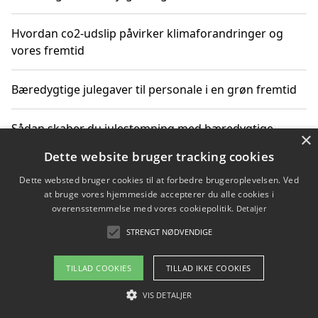
Hvordan co2-udslip påvirker klimaforandringer og
vores fremtid
Bæredygtige julegaver til personale i en grøn fremtid
Sådan skaber du julestemning med bæredygtige
×
adventsgaver til ældre
Dette website bruger tracking cookies
Dette websted bruger cookies til at forbedre brugeroplevelsen. Ved
Sådan skaber du et bæredygtigt hjem med familien i
at bruge vores hjemmeside accepterer du alle cookies i
fokus
overensstemmelse med vores cookiepolitik.
Detaljer
STRENGT NØDVENDIGE
Copyright 2026 - Pilanto Aps
TILLAD COOKIES
TILLAD IKKE COOKIES
Om / kontakt
Blog
Betingelser
VIS DETALJER