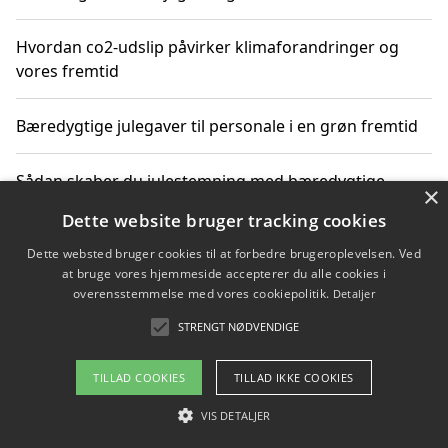
Hvordan co2-udslip påvirker klimaforandringer og
vores fremtid
Bæredygtige julegaver til personale i en grøn fremtid
Sådan skaber du julestemning med bæredygtige
×
adventsgaver til ældre
Dette website bruger tracking cookies
Dette websted bruger cookies til at forbedre brugeroplevelsen. Ved
Sådan skaber du et bæredygtigt hjem med familien i
at bruge vores hjemmeside accepterer du alle cookies i
fokus
overensstemmelse med vores cookiepolitik.
Detaljer
STRENGT NØDVENDIGE
Copyright 2026 - Pilanto Aps
TILLAD COOKIES
TILLAD IKKE COOKIES
Om / kontakt
Blog
Betingelser
VIS DETALJER