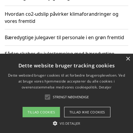
Hvordan co2-udslip påvirker klimaforandringer og
vores fremtid
Bæredygtige julegaver til personale i en grøn fremtid
Sådan skaber du julestemning med bæredygtige
×
adventsgaver til ældre
Dette website bruger tracking cookies
Dette websted bruger cookies til at forbedre brugeroplevelsen. Ved
Sådan skaber du et bæredygtigt hjem med familien i
at bruge vores hjemmeside accepterer du alle cookies i
fokus
overensstemmelse med vores cookiepolitik.
Detaljer
STRENGT NØDVENDIGE
Copyright 2026 - Pilanto Aps
TILLAD COOKIES
TILLAD IKKE COOKIES
Om / kontakt
Blog
Betingelser
VIS DETALJER