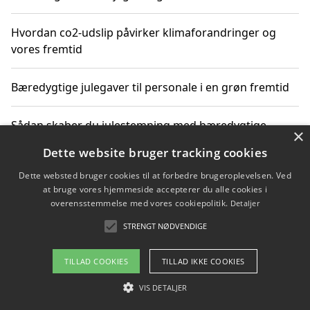
Hvordan co2-udslip påvirker klimaforandringer og
vores fremtid
Bæredygtige julegaver til personale i en grøn fremtid
Sådan skaber du julestemning med bæredygtige
×
adventsgaver til ældre
Dette website bruger tracking cookies
Dette websted bruger cookies til at forbedre brugeroplevelsen. Ved
Sådan skaber du et bæredygtigt hjem med familien i
at bruge vores hjemmeside accepterer du alle cookies i
fokus
overensstemmelse med vores cookiepolitik.
Detaljer
STRENGT NØDVENDIGE
Copyright 2026 - Pilanto Aps
TILLAD COOKIES
TILLAD IKKE COOKIES
Om / kontakt
Blog
Betingelser
VIS DETALJER