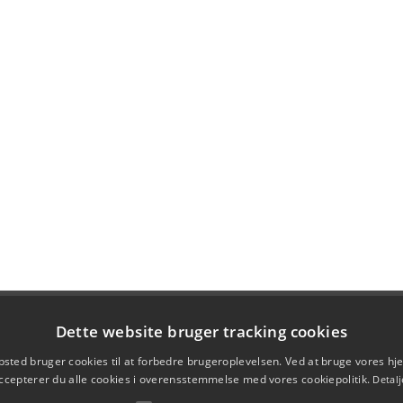
Dette website bruger tracking cookies
sted bruger cookies til at forbedre brugeroplevelsen. Ved at bruge vores 
ccepterer du alle cookies i overensstemmelse med vores cookiepolitik.
Detalj