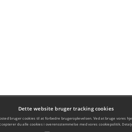
Dette website bruger tracking cookies
sted bruger cookies til at forbedre brugeroplevelsen. Ved at bruge vores 
ccepterer du alle cookies i overensstemmelse med vores cookiepolitik.
Detalj