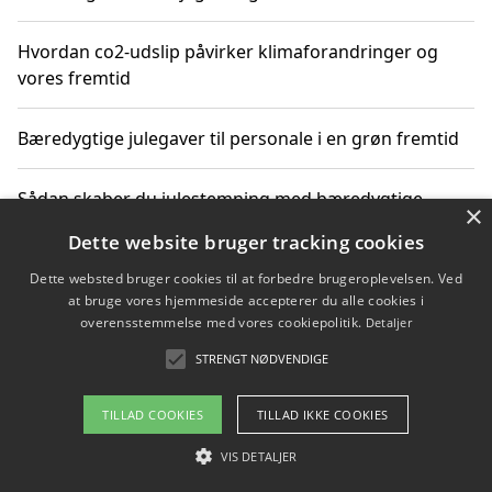
Hvordan co2-udslip påvirker klimaforandringer og
vores fremtid
Bæredygtige julegaver til personale i en grøn fremtid
Sådan skaber du julestemning med bæredygtige
×
adventsgaver til ældre
Dette website bruger tracking cookies
Dette websted bruger cookies til at forbedre brugeroplevelsen. Ved
Sådan skaber du et bæredygtigt hjem med familien i
at bruge vores hjemmeside accepterer du alle cookies i
fokus
overensstemmelse med vores cookiepolitik.
Detaljer
STRENGT NØDVENDIGE
Copyright 2026 - Pilanto Aps
TILLAD COOKIES
TILLAD IKKE COOKIES
Om / kontakt
Blog
Betingelser
VIS DETALJER