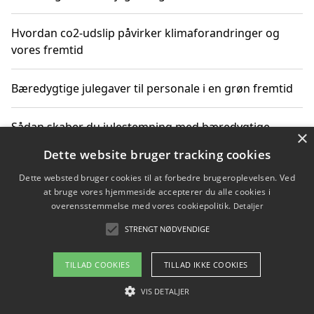
Hvordan co2-udslip påvirker klimaforandringer og
vores fremtid
Bæredygtige julegaver til personale i en grøn fremtid
Sådan skaber du julestemning med bæredygtige
×
adventsgaver til ældre
Dette website bruger tracking cookies
Dette websted bruger cookies til at forbedre brugeroplevelsen. Ved
Sådan skaber du et bæredygtigt hjem med familien i
at bruge vores hjemmeside accepterer du alle cookies i
fokus
overensstemmelse med vores cookiepolitik.
Detaljer
STRENGT NØDVENDIGE
Copyright 2026 - Pilanto Aps
TILLAD COOKIES
TILLAD IKKE COOKIES
Om / kontakt
Blog
Betingelser
VIS DETALJER