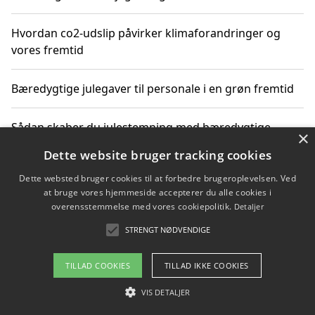
Hvordan co2-udslip påvirker klimaforandringer og
vores fremtid
Bæredygtige julegaver til personale i en grøn fremtid
Sådan skaber du julestemning med bæredygtige
×
adventsgaver til ældre
Dette website bruger tracking cookies
Dette websted bruger cookies til at forbedre brugeroplevelsen. Ved
Sådan skaber du et bæredygtigt hjem med familien i
at bruge vores hjemmeside accepterer du alle cookies i
fokus
overensstemmelse med vores cookiepolitik.
Detaljer
STRENGT NØDVENDIGE
Copyright 2026 - Pilanto Aps
TILLAD COOKIES
TILLAD IKKE COOKIES
Om / kontakt
Blog
Betingelser
VIS DETALJER