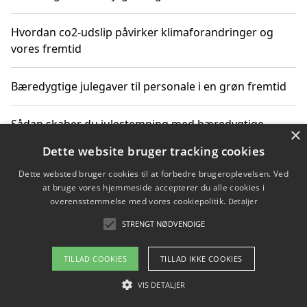
Hvordan co2-udslip påvirker klimaforandringer og
vores fremtid
Bæredygtige julegaver til personale i en grøn fremtid
Sådan skaber du julestemning med bæredygtige
×
adventsgaver til ældre
Dette website bruger tracking cookies
Dette websted bruger cookies til at forbedre brugeroplevelsen. Ved
Sådan skaber du et bæredygtigt hjem med familien i
at bruge vores hjemmeside accepterer du alle cookies i
fokus
overensstemmelse med vores cookiepolitik.
Detaljer
STRENGT NØDVENDIGE
Copyright 2026 - Pilanto Aps
TILLAD COOKIES
TILLAD IKKE COOKIES
Om / kontakt
Blog
Betingelser
VIS DETALJER