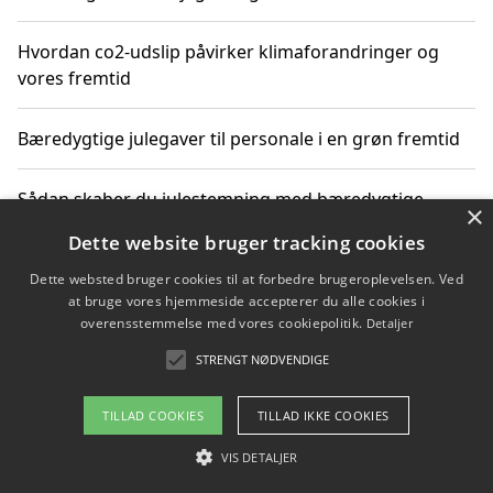
Hvordan co2-udslip påvirker klimaforandringer og
vores fremtid
Bæredygtige julegaver til personale i en grøn fremtid
Sådan skaber du julestemning med bæredygtige
×
adventsgaver til ældre
Dette website bruger tracking cookies
Dette websted bruger cookies til at forbedre brugeroplevelsen. Ved
Sådan skaber du et bæredygtigt hjem med familien i
at bruge vores hjemmeside accepterer du alle cookies i
fokus
overensstemmelse med vores cookiepolitik.
Detaljer
STRENGT NØDVENDIGE
Copyright 2026 - Pilanto Aps
TILLAD COOKIES
TILLAD IKKE COOKIES
Om / kontakt
Blog
Betingelser
VIS DETALJER