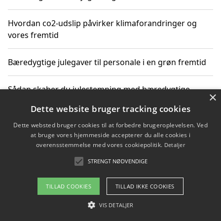
Hvordan co2-udslip påvirker klimaforandringer og
vores fremtid
Bæredygtige julegaver til personale i en grøn fremtid
Sådan skaber du julestemning med bæredygtige
×
adventsgaver til ældre
Dette website bruger tracking cookies
Dette websted bruger cookies til at forbedre brugeroplevelsen. Ved
Sådan skaber du et bæredygtigt hjem med familien i
at bruge vores hjemmeside accepterer du alle cookies i
fokus
overensstemmelse med vores cookiepolitik.
Detaljer
STRENGT NØDVENDIGE
Copyright 2026 - Pilanto Aps
TILLAD COOKIES
TILLAD IKKE COOKIES
Om / kontakt
Blog
Betingelser
VIS DETALJER