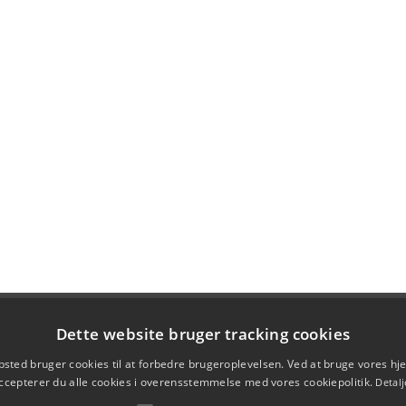
Dette website bruger tracking cookies
sted bruger cookies til at forbedre brugeroplevelsen. Ved at bruge vores 
ccepterer du alle cookies i overensstemmelse med vores cookiepolitik.
Detalj