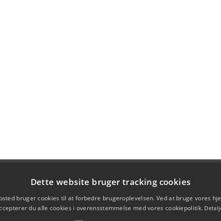
Dette website bruger tracking cookies
sted bruger cookies til at forbedre brugeroplevelsen. Ved at bruge vores 
ccepterer du alle cookies i overensstemmelse med vores cookiepolitik.
Detalj