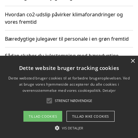
Hvordan co2-udslip påvirker klimaforandringer og
vores fremtid
Bæredygtige julegaver til personale i en grøn fremtid
Sådan skaber du julestemning med bæredygtige
×
adventsgaver til ældre
Dette website bruger tracking cookies
Dette websted bruger cookies til at forbedre brugeroplevelsen. Ved
Sådan skaber du et bæredygtigt hjem med familien i
at bruge vores hjemmeside accepterer du alle cookies i
fokus
overensstemmelse med vores cookiepolitik.
Detaljer
STRENGT NØDVENDIGE
Copyright 2026 - Pilanto Aps
TILLAD COOKIES
TILLAD IKKE COOKIES
Om / kontakt
Blog
Betingelser
VIS DETALJER