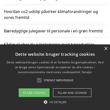
Hvordan co2-udslip påvirker klimaforandringer og
vores fremtid
Bæredygtige julegaver til personale i en grøn fremtid
Sådan skaber du julestemning med bæredygtige
×
adventsgaver til ældre
Dette website bruger tracking cookies
Dette websted bruger cookies til at forbedre brugeroplevelsen. Ved
Sådan skaber du et bæredygtigt hjem med familien i
at bruge vores hjemmeside accepterer du alle cookies i
fokus
overensstemmelse med vores cookiepolitik.
Detaljer
STRENGT NØDVENDIGE
Copyright 2026 - Pilanto Aps
TILLAD COOKIES
TILLAD IKKE COOKIES
Om / kontakt
Blog
Betingelser
VIS DETALJER