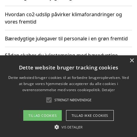
Hvordan co2-udslip påvirker klimaforandringer og
vores fremtid
Bæredygtige julegaver til personale i en grøn fremtid
Sådan skaber du julestemning med bæredygtige
×
adventsgaver til ældre
Dette website bruger tracking cookies
Dette websted bruger cookies til at forbedre brugeroplevelsen. Ved
Sådan skaber du et bæredygtigt hjem med familien i
at bruge vores hjemmeside accepterer du alle cookies i
fokus
overensstemmelse med vores cookiepolitik.
Detaljer
STRENGT NØDVENDIGE
Copyright 2026 - Pilanto Aps
TILLAD COOKIES
TILLAD IKKE COOKIES
Om / kontakt
Blog
Betingelser
VIS DETALJER