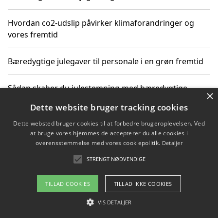
Hvordan co2-udslip påvirker klimaforandringer og
vores fremtid
Bæredygtige julegaver til personale i en grøn fremtid
Sådan skaber du julestemning med bæredygtige
×
adventsgaver til ældre
Dette website bruger tracking cookies
Dette websted bruger cookies til at forbedre brugeroplevelsen. Ved
Sådan skaber du et bæredygtigt hjem med familien i
at bruge vores hjemmeside accepterer du alle cookies i
fokus
overensstemmelse med vores cookiepolitik.
Detaljer
STRENGT NØDVENDIGE
Copyright 2026 - Pilanto Aps
TILLAD COOKIES
TILLAD IKKE COOKIES
Om / kontakt
Blog
Betingelser
VIS DETALJER