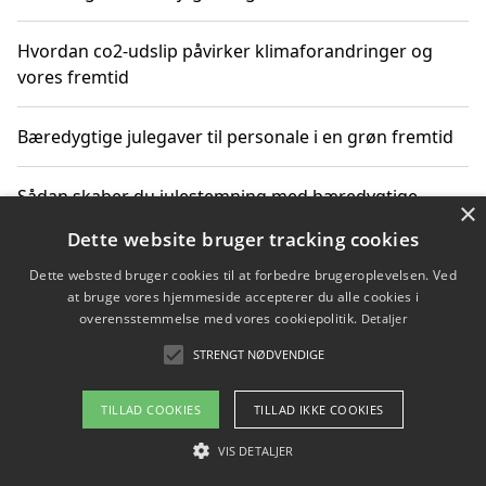
Hvordan co2-udslip påvirker klimaforandringer og
vores fremtid
Bæredygtige julegaver til personale i en grøn fremtid
Sådan skaber du julestemning med bæredygtige
×
adventsgaver til ældre
Dette website bruger tracking cookies
Dette websted bruger cookies til at forbedre brugeroplevelsen. Ved
Sådan skaber du et bæredygtigt hjem med familien i
at bruge vores hjemmeside accepterer du alle cookies i
fokus
overensstemmelse med vores cookiepolitik.
Detaljer
STRENGT NØDVENDIGE
Copyright 2026 - Pilanto Aps
TILLAD COOKIES
TILLAD IKKE COOKIES
Om / kontakt
Blog
Betingelser
VIS DETALJER