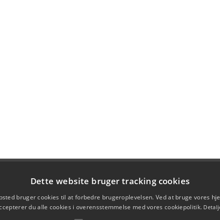
Dette website bruger tracking cookies
sted bruger cookies til at forbedre brugeroplevelsen. Ved at bruge vores 
ccepterer du alle cookies i overensstemmelse med vores cookiepolitik.
Detalj