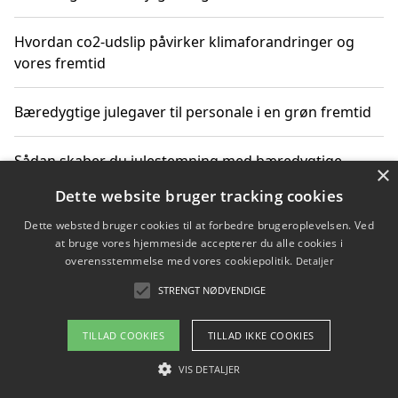
Hvordan co2-udslip påvirker klimaforandringer og
vores fremtid
Bæredygtige julegaver til personale i en grøn fremtid
Sådan skaber du julestemning med bæredygtige
×
adventsgaver til ældre
Dette website bruger tracking cookies
Dette websted bruger cookies til at forbedre brugeroplevelsen. Ved
Sådan skaber du et bæredygtigt hjem med familien i
at bruge vores hjemmeside accepterer du alle cookies i
fokus
overensstemmelse med vores cookiepolitik.
Detaljer
STRENGT NØDVENDIGE
Copyright 2026 - Pilanto Aps
TILLAD COOKIES
TILLAD IKKE COOKIES
Om / kontakt
Blog
Betingelser
VIS DETALJER