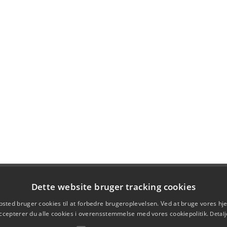
Dette website bruger tracking cookies
sted bruger cookies til at forbedre brugeroplevelsen. Ved at bruge vores 
ccepterer du alle cookies i overensstemmelse med vores cookiepolitik.
Detalj